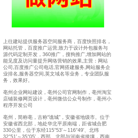
上往建站提供
服务器空间服务商
，
百度快照排名
，
网站托管
，
百度推广运营
,致力于
设计外包服务与
源代码定制开发
，
360推广
，
搜狗推广
,增加网站的
能见度及访问量提升网络营销的效果,主营：
网站
公司
,
百度推广公司电话
,
官网搭建服务
,
网站服务企
业排名
,
服务器空间
,
英文域名
等业务，专业团队服
务，效果好。
亳州企业网站建设，亳州公司官网制作，亳州淘宝
店铺装修网页设计，亳州微信公众号制作，亳州小
程序开发公司
亳州，简称亳，古称“谯城”，安徽省地级市。位于
安徽省西北部，地处华北平原南端，距省城合肥
330公里，位于东经115°53′～116°49′、北纬
32°51′～35°05′，西部、北部与河南省接壤，西南