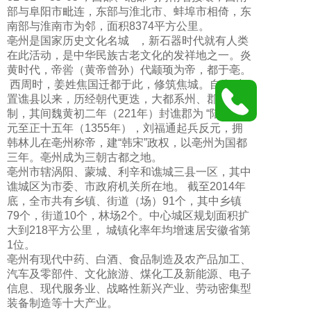
部与阜阳市毗连，东部与淮北市、蚌埠市相倚，东
南部与淮南市为邻，面积8374平方公里。
亳州是国家历史文化名城 ，新石器时代就有人类
在此活动，是中华民族古老文化的发祥地之一。炎
黄时代，帝喾（黄帝曾孙）代颛顼为帝，都于亳。
西周时，姜姓焦国迁都于此，修筑焦城。自秦时
置谯县以来，历经朝代更迭，大都系州、郡或县建
制，其间魏黄初二年（221年）封谯郡为 “陪都”。
元至正十五年（1355年），刘福通起兵反元，拥
韩林儿在亳州称帝，建“韩宋”政权，以亳州为国都
三年。亳州成为三朝古都之地。
亳州市辖涡阳、蒙城、利辛和谯城三县一区，其中
谯城区为市委、市政府机关所在地。 截至2014年
底，全市共有乡镇、街道（场）91个，其中乡镇
79个，街道10个，林场2个。中心城区规划面积扩
大到218平方公里， 城镇化率年均增速居安徽省第
1位。
亳州有现代中药、白酒、食品制造及农产品加工、
汽车及零部件、文化旅游、煤化工及新能源、电子
信息、现代服务业、战略性新兴产业、劳动密集型
装备制造等十大产业。