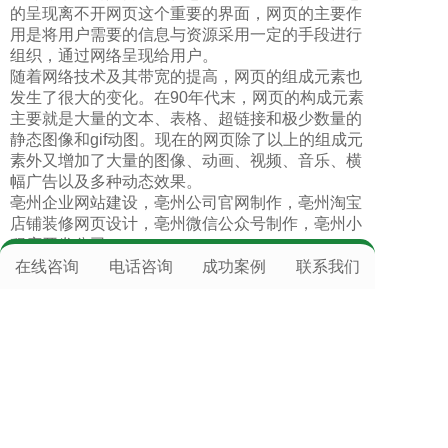
的呈现离不开网页这个重要的界面，网页的主要作
用是将用户需要的信息与资源采用一定的手段进行
组织，通过网络呈现给用户。
随着网络技术及其带宽的提高，网页的组成元素也
发生了很大的变化。在90年代末，网页的构成元素
主要就是大量的文本、表格、超链接和极少数量的
静态图像和gif动图。现在的网页除了以上的组成元
素外又增加了大量的图像、动画、视频、音乐、横
幅广告以及多种动态效果。
亳州企业网站建设
，
亳州公司官网制作
，
亳州淘宝
店铺装修网页设计
，
亳州微信公众号制作
，
亳州小
程序开发公司
在线咨询
电话咨询
成功案例
联系我们
上往建站提供
搭建网站
，
域名注册
，
官网备案服
务
，
网店详情页设计
，
企业网店
，
专业网络店铺管
理运营全托管公司咨询电话
，服务器空间，
微信公
众号托管
，
网页美工排版
,致力于
域名申请
，
竞价
托管
，
软文推广
，
全网营销
,提供标准级专业技术
保障，了却后顾之忧,主营：
虚拟主机
，
网站推
广
，
百度竞价托管
，
网站建设
，
上网建站推广服
务
，
网络公司有哪些
等业务，专业团队服务，效果