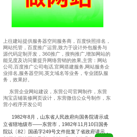
上往建站提供
服务器空间服务商
，
百度快照排名
，
网站托管
，
百度推广运营
,致力于
设计外包服务与
源代码定制开发
，
360推广
，
搜狗推广
,增加网站的
能见度及访问量提升网络营销的效果,主营：
网站
公司
,
百度推广公司电话
,
官网搭建服务
,
网站服务企
业排名
,
服务器空间
,
英文域名
等业务，专业团队服
务，效果好。
东营企业网站建设，东营公司官网制作，东营
淘宝店铺装修网页设计，东营微信公众号制作，东
营小程序开发公司
1982年8月，山东省人民政府向国务院请示成
立省辖地级市——东营市，1982年11月10日国务
院以〔82〕国函字249号文件批复了省政府请示，