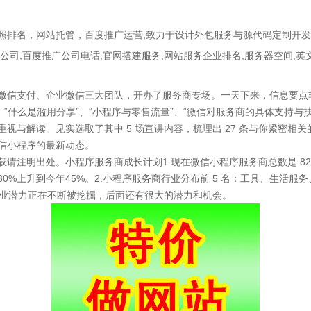
照排名
，
网站托管
，
百度推广运营
,致力于
设计外包服务与源代码定制开发
公司
,
百度推广公司电话
,
官网搭建服务
,
网站服务企业排名
,
服务器空间
,
英
微信支付、企业微信三大团队，开办了服务商专场。一天下来，信息要点
、“什么是滥用分享”、“小程序与零售流量”、“微信对服务商的具体支持与
视与解读。见实选取了其中 5 场宣讲内容，梳理出 27 条与你紧密相
信小程序的最新动态。
注明出处。小程序服务商成长计划1.现在微信小程序服务商总数是 8200
30%上升到今年45%。2.小程序服务商行业分布前 5 名：工具、生活
，商业潜力正在不断被挖掘，后面还有很大的潜力和机会。