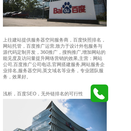
上往建站提供
服务器空间服务商
，
百度快照排名
，
网站托管
，
百度推广运营
,致力于
设计外包服务与
源代码定制开发
，
360推广
，
搜狗推广
,增加网站的
能见度及访问量提升网络营销的效果,主营：
网站
公司
,
百度推广公司电话
,
官网搭建服务
,
网站服务企
业排名
,
服务器空间
,
英文域名
等业务，专业团队服
务，效果好。
浅析，百度SEO，无外链排名的可行性