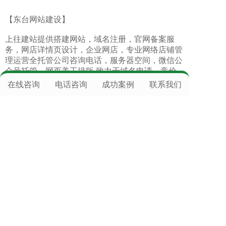
【东台网站建设】
上往建站提供
搭建网站
，
域名注册
，
官网备案服
务
，
网店详情页设计
，
企业网店
，
专业网络店铺管
理运营全托管公司咨询电话
，服务器空间，
微信公
众号托管
，
网页美工排版
,致力于
域名申请
，
竞价
托管
，
软文推广
，
全网营销
,提供标准级专业技术
在线咨询
电话咨询
成功案例
联系我们
保障，了却后顾之忧,主营：
虚拟主机
，
网站推
广
，
百度竞价托管
，
网站建设
，
上网建站推广服
务
，
网络公司有哪些
等业务，专业团队服务，效果
好。
服务热线：400-111-6878 手机微信同
号:18118153152（各城市商务人员可上门服务）
全国咨询热线:400-111-6878
地址：全国各地都有驻点商务
Copyright © 2021 通陆科技
网站建设
：
上往建站