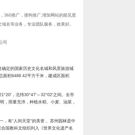
，
360推广
，
搜狗推广
,增加网站的能见度
文域名
等业务，专业团队服务，效果好。
公司
复确定的国家历史文化名城和风景旅游城
积8488.42平方千米，建成区面积
′，北纬30°47′～32°02′之间。全市
季分明，雨量充沛，种植水稻、小麦、油菜，
一，有“人间天堂”的美誉 。苏州园林是中
联合国教科文组织列入《世界文化遗产名