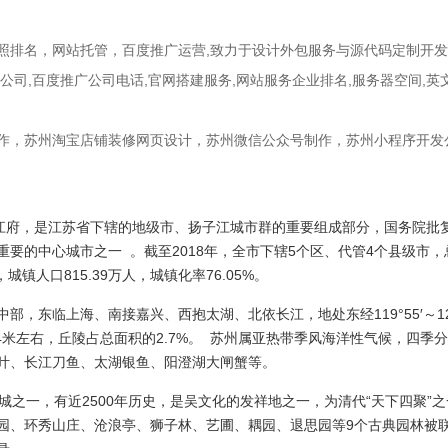
照排名
，
网站托管
，
百度推广运营
,致力于
设计外包服务与源代码定制开发
公司
,
百度推广公司电话
,
官网搭建服务
,
网站服务企业排名
,
服务器空间
,
英
作，苏州淘宝店铺装修网页设计，苏州微信公众号制作，苏州小程序开发
平江府，是江苏省下辖的地级市、扬子江城市群的重要组成部分，国务院批
的中心城市之一 。截至2018年，全市下辖5个区、代管4个县级市，总面
人，城镇人口815.39万人，城镇化率76.05%。
东临上海、南接嘉兴、西抱太湖、北依长江，地处东经119°55′～121°20
拔4米左右，丘陵占总面积的2.7%。 苏州属亚热带季风海洋性气候，四
叶、长江刀鱼、太湖银鱼、阳澄湖大闸蟹等。
城之一，有近2500年历史，是吴文化的发祥地之一，为清代“天下四聚”之
园、环秀山庄、沧浪亭、狮子林、艺圃、耦园、退思园等9个古典园林被