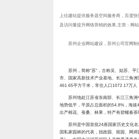
上往建站提供
服务器空间服务商
，
百度快
及访问量提升网络营销的效果,主营：
网站
苏州企业网站建设，苏州公司官网制
苏州，简称“苏”，古称吴、姑苏、
市、国家高新技术产业基地、长江三角洲重要
461.65平方千米，常住人口1072.17万
苏州地处江苏省东南部、长江三角洲中部，
地势低平，平原占总面积的54.8%，海
出产棉花、蚕桑、林果，特产有碧螺春茶
苏州是中国首批24座国家历史文化名
国私家园林的代表，拙政园、留园、网师