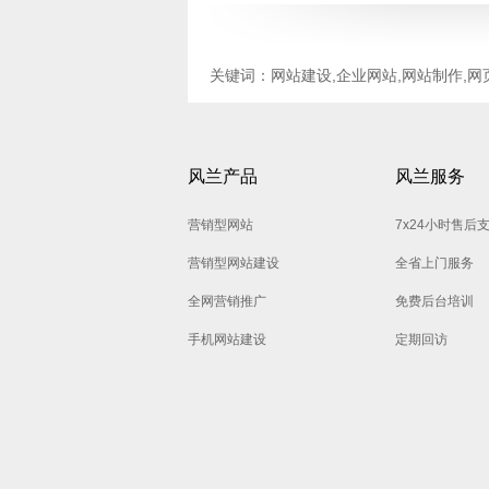
关键词：网站建设,企业网站,网站制作,网
风兰产品
风兰服务
营销型网站
7x24小时售后
营销型网站建设
全省上门服务
全网营销推广
免费后台培训
手机网站建设
定期回访