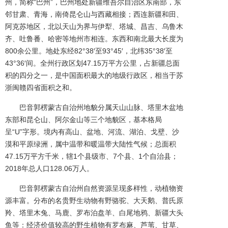
州，简称“巴州”，巴州地处新疆维吾尔自治区东南部，东
邻甘肃、青海，南倚昆仑山与西藏相接；西连新疆和田、
阿克苏地区，北以天山为界与伊犁、塔城、昌吉、乌鲁木
齐、吐鲁番、哈密等地州市相连。东西和南北最大长度为
800余公里。地处东经82°38′至93°45′，北纬35°38′至
43°36′间。全州行政区划47.15万平方公里，占新疆总面
积的四分之一，是中国面积最大的地级行政区，相当于苏
浙闽赣四省面积之和。
巴音郭楞蒙古自治州地貌分属天山山脉、塔里木盆地
东部和昆仑山、阿尔金山等三个地貌区，基本格局
呈“U”字形。境内有高山、盆地、河流、湖泊、戈壁、沙
漠和平原绿洲，属中温带和暖温带大陆性气候；总面积
47.15万平方千米，辖1个县级市、7个县、1个自治县；
2018年总人口128.06万人。
巴音郭楞蒙古自治州自然资源呈现多样性，动植物资
源丰富。分布的名贵野生动物有野骆驼、大天鹅、普氏原
羚、塔里木兔、马鹿、罗布泊盘羊、白尾地鸦、新疆大头
鱼等：经济价值较高的野生植物有罗布麻、芦苇、甘草、