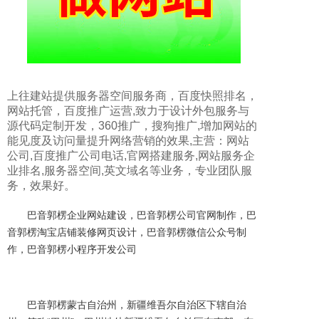
上往建站提供
服务器空间服务商
，
百度快照排名
，
网站托管
，
百度推广运营
,致力于
设计外包服务与
源代码定制开发
，
360推广
，
搜狗推广
,增加网站的
能见度及访问量提升网络营销的效果,主营：
网站
公司
,
百度推广公司电话
,
官网搭建服务
,
网站服务企
业排名
,
服务器空间
,
英文域名
等业务，专业团队服
务，效果好。
巴音郭楞企业网站建设，巴音郭楞公司官网制作，巴
音郭楞淘宝店铺装修网页设计，巴音郭楞微信公众号制
作，巴音郭楞小程序开发公司
巴音郭楞蒙古自治州，新疆维吾尔自治区下辖自治