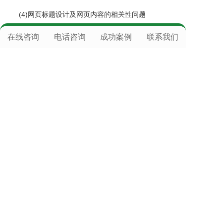
(4)网页标题设计及网页内容的相关性问题
在线咨询
电话咨询
成功案例
联系我们
巴音郭楞企业网站建设
，
巴音郭楞公司官网制作
，
巴
音郭楞淘宝店铺装修网页设计
，
巴音郭楞微信公众号制
作
，
巴音郭楞小程序开发公司
上往建站提供
搭建网站
，
域名注册
，
官网备案服
务
，
网店详情页设计
，
企业网店
，
专业网络店铺管
理运营全托管公司咨询电话
，服务器空间，
微信公
众号托管
，
网页美工排版
,致力于
域名申请
，
竞价
托管
，
软文推广
，
全网营销
,提供标准级专业技术
保障，了却后顾之忧,主营：
虚拟主机
，
网站推
广
，
百度竞价托管
，
网站建设
，
上网建站推广服
务
，
网络公司有哪些
等业务，专业团队服务，效果
好。
服务热线：400-111-6878 手机微信同
号:18118153152（各城市商务人员可上门服务）