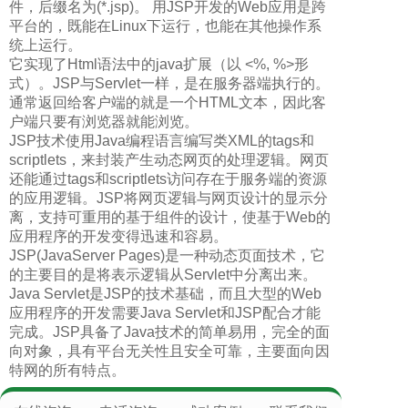
件，后缀名为(*.jsp)。 用JSP开发的Web应用是跨
平台的，既能在Linux下运行，也能在其他操作系
统上运行。
它实现了Html语法中的java扩展（以 <%, %>形
式）。JSP与Servlet一样，是在服务器端执行的。
通常返回给客户端的就是一个HTML文本，因此客
户端只要有浏览器就能浏览。
JSP技术使用Java编程语言编写类XML的tags和
scriptlets，来封装产生动态网页的处理逻辑。网页
还能通过tags和scriptlets访问存在于服务端的资源
的应用逻辑。JSP将网页逻辑与网页设计的显示分
离，支持可重用的基于组件的设计，使基于Web的
应用程序的开发变得迅速和容易。
JSP(JavaServer Pages)是一种动态页面技术，它
的主要目的是将表示逻辑从Servlet中分离出来。
Java Servlet是JSP的技术基础，而且大型的Web
应用程序的开发需要Java Servlet和JSP配合才能
完成。JSP具备了Java技术的简单易用，完全的面
向对象，具有平台无关性且安全可靠，主要面向因
特网的所有特点。
兰州企业网站建设
，
兰州公司官网制作
，
兰州淘宝