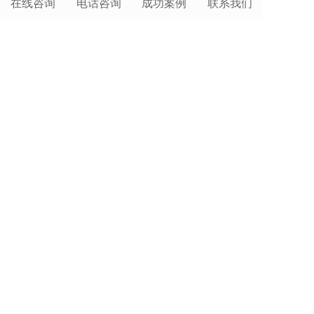
在线咨询
电话咨询
成功案例
联系我们
店铺装修网页设计
上往建站提供
搭建网站
，
域名注册
，
官网备案服
务
，
网店详情页设计
，
企业网店
，
专业网络店铺管
理运营全托管公司咨询电话
，服务器空间，
微信公
众号托管
，
网页美工排版
,致力于
域名申请
，
竞价
托管
，
软文推广
，
全网营销
,提供标准级专业技术
保障，了却后顾之忧,主营：
虚拟主机
，
网站推
广
，
百度竞价托管
，
网站建设
，
上网建站推广服
务
，
网络公司有哪些
等业务，专业团队服务，效果
好。
服务热线：400-111-6878 手机微信同
号:18118153152（各城市商务人员可上门服务）
全国咨询热线:400-111-6878
地址：全国各地都有驻点商务
Copyright © 2021 通陆科技
网站建设
：
上往建站