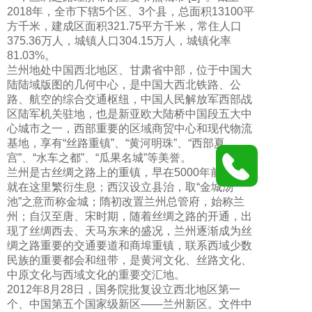
2018年，全市下辖5个区、3个县，总面积13100平
方千米，建成区面积321.75平方千米，常住人口
375.36万人，城镇人口304.15万人，城镇化率
81.03%。
兰州地处中国西北地区、甘肃省中部，位于中国大
陆陆域版图的几何中心，是中国大西北铁路、公
路、航空的综合交通枢纽，中国人民解放军西部战
区陆军机关驻地，也是新亚欧大陆桥中国段五大中
心城市之一，西部重要的区域商贸中心和现代物流
基地，享有“丝路重镇”、“黄河明珠”、“西部夏
宫”、“水车之都”、“瓜果名城”等美誉。
兰州是古丝绸之路上的重镇，早在5000年前人类
就在这里繁衍生息；西汉设立县治，取“金城汤
池”之意而称金城；隋初改置兰州总管府，始称兰
州；自汉至唐、宋时期，随着丝绸之路的开通，出
现了丝绸西去、天马东来的盛况，兰州逐渐成为丝
绸之路重要的交通要道和商埠重镇，联系西域少数
民族的重要都会和纽带，是黄河文化、丝路文化、
中原文化与西域文化的重要交汇地。
2012年8月28日，国务院批复设立西北地区第一
个、中国第五个国家级新区——兰州新区。文件中