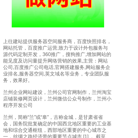
上往建站提供
服务器空间服务商
，
百度快照排名
，
网站托管
，
百度推广运营
,致力于
设计外包服务与
源代码定制开发
，
360推广
，
搜狗推广
,增加网站的
能见度及访问量提升网络营销的效果,主营：
网站
公司
,
百度推广公司电话
,
官网搭建服务
,
网站服务企
业排名
,
服务器空间
,
英文域名
等业务，专业团队服
务，效果好。
兰州企业网站建设，兰州公司官网制作，兰州淘宝
店铺装修网页设计，兰州微信公众号制作，兰州小
程序开发公司
兰州，简称“兰”或“皋”，古称金城，是甘肃省省
会，国务院批复确定的中国西北地区重要的工业基
地和综合交通枢纽，西部地区重要的中心城市之
一，丝绸之路经济带的重要节点城市 [1] 。截至