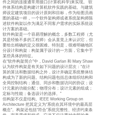
件之间的连接通常用接口(计算机科学)来实现。 软
件体系结构是构建计算机软件实践的基础。与建筑
师设定建筑项目的设计原则和目标，作为绘图员画
图的基础一样，一个软件架构师或者系统架构师陈
述软件构架以作为满足不同客户需求的实际系统设
计方案的基础。
软件构架是一个容易理解的概念，多数工程师（尤
其是经验不多的工程师）会从直觉上来认识它，但
要给出精确的定义很困难。特别是，很难明确地区
分设计和构架：构架属于设计的一方面，它集中于
某些具体的特征。
在“软件构架简介”中，David Garlan 和 Mary Shaw
认为软件构架是有关如下问题的设计层次：“在计
算的算法和数据结构之外，设计并确定系统整体结
构成为了新的问题。结构问题包括总体组织结构和
全局控制结构；通信、同步和数据访问的协议；设
计元素的功能分配；物理分布；设计元素的组成；
定标与性能；备选设计的选择。”
但构架不仅是结构。IEEE Working Group on
Architecture 把其定义为“系统在其环境中的最高层
概念”。构架还包括“符合”系统完整性、经济约束条