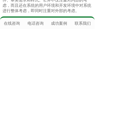
件、审美需求和样式。它并不仅注重对内部的考
虑，而且还在系统的用户环境和开发环境中对系统
进行整体考虑，即同时注重对外部的考虑。
沈阳企业网站建设
，
沈阳公司官网制作
，
沈阳淘宝
在线咨询
电话咨询
成功案例
联系我们
店铺装修网页设计
，
沈阳微信公众号制作
，
沈阳小
程序开发公司
上往建站提供
搭建网站
，
域名注册
，
官网备案服
务
，
网店详情页设计
，
企业网店
，
专业网络店铺管
理运营全托管公司咨询电话
，服务器空间，
微信公
众号托管
，
网页美工排版
,致力于
域名申请
，
竞价
托管
，
软文推广
，
全网营销
,提供标准级专业技术
保障，了却后顾之忧,主营：
虚拟主机
，
网站推
广
，
百度竞价托管
，
网站建设
，
上网建站推广服
务
，
网络公司有哪些
等业务，专业团队服务，效果
好。
服务热线：400-111-6878 手机微信同
号:18118153152（各城市商务人员可上门服务）
全国咨询热线:400-111-6878