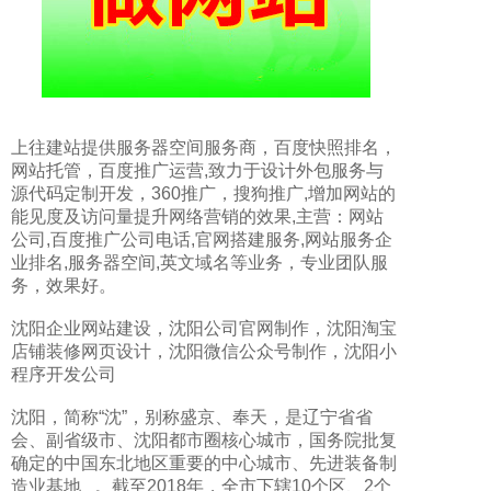
上往建站提供
服务器空间服务商
，
百度快照排名
，
网站托管
，
百度推广运营
,致力于
设计外包服务与
源代码定制开发
，
360推广
，
搜狗推广
,增加网站的
能见度及访问量提升网络营销的效果,主营：
网站
公司
,
百度推广公司电话
,
官网搭建服务
,
网站服务企
业排名
,
服务器空间
,
英文域名
等业务，专业团队服
务，效果好。
沈阳企业网站建设，沈阳公司官网制作，沈阳淘宝
店铺装修网页设计，沈阳微信公众号制作，沈阳小
程序开发公司
沈阳，简称“沈”，别称盛京、奉天，是辽宁省省
会、副省级市、沈阳都市圈核心城市，国务院批复
确定的中国东北地区重要的中心城市、先进装备制
造业基地 。截至2018年，全市下辖10个区、2个