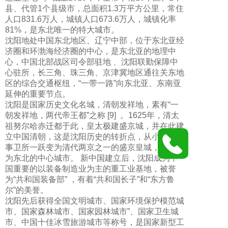
县、代管1个县级市，总面积1.3万平方公里，常住
人口831.6万人，城镇人口673.6万人，城镇化率
81%，是东北唯一的特大城市。
沈阳地处中国东北地区、辽宁中部，位于东北亚经
济圈和环渤海经济圈的中心，是东北亚的地理中
心，中国北部战区司令部驻地 、沈阳联勤保障中
心驻所，长三角、珠三角、京津冀地区通往关东地
区的综合交通枢纽，“一带一路”向东北亚、东南亚
延伸的重要节点。
沈阳是国家历史文化名城，清朝发祥地，素有“一
朝发祥地，两代帝王都”之称 [9] 。1625年，清太
祖努尔哈赤迁都于此，皇太极建盛京城，并在此建
立中国清朝，这是沈阳历史的转折点，从小小的军
事卫所一跃变为清代两京之一的盛京皇城，开始成
为东北的中心城市。 新中国建立后，沈阳成为中
国重要的以装备制造业为主的重工业基地，被誉
为“共和国装备部” ，有着“共和国长子”和“东方鲁
尔”的美誉。
沈阳先后获得全国文明城市、国家环境保护模范城
市、国家森林城市、国家园林城市”、国家卫生城
市、中国十佳冰雪旅游城市等称号，是国家新型工