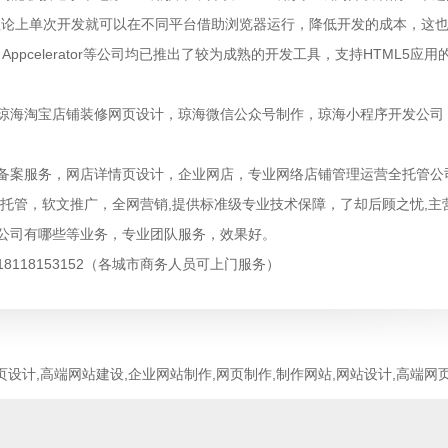
理论上单次开发就可以在不同平台借助浏览器运行，降低开发的成本，这也
a、Appcelerator等公司均已推出了较为成熟的开发工具，支持HTML5应
琼海淘宝店铺装修网页设计
，
琼海微信公众号制作
，
琼海小程序开发公司
备案服务
，
网店详情页设计
，
企业网店
，
专业网络店铺管理运营全托管公
托管
，
软文推广
，
全网营销
,提供标准级专业技术保障，了却后顾之忧,主
公司有哪些
等业务，专业团队服务，效果好。
号:18118153152（各城市商务人员可上门服务）
页设计,高端网站建设,企业网站制作,网页制作,制作网站,网站设计,高端网