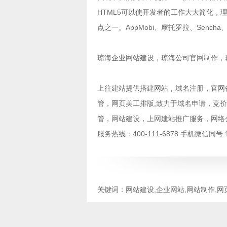
HTML5可以使开发者的工作大大简化，
点之一。AppMobi、摩托罗拉、Sench
琼海企业网站建设
，
琼海公司官网制作
，
上往建站提供
搭建网站
，
域名注册
，
官网
管
，
网页美工排版
,致力于
域名申请
，
竞价
管
，
网站建设
，
上网建站推广服务
，
网络
服务热线：400-111-6878 手机微信同
关键词：网站建设,企业网站,网站制作,网