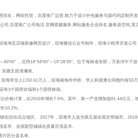
照排名
，
网站托管
，
百度推广运营
,致力于
设计外包服务与源代码定制开发
公司
,
百度推广公司电话
,
官网搭建服务
,
网站服务企业排名
,
服务器空间
,
英
琼海淘宝店铺装修网页设计，琼海微信公众号制作，琼海小程序开发公司
～40′50" ，北纬18°58′50"～19°28′35"。位于海南省东部，万泉
，东濒文昌清澜港。
年，琼海常住人口50.61万人，琼海籍海外华侨、华人和港澳台同胞约有5
还有3个国营农场和1个国营林场。
可比价格计算，比2016年增长7.5%。其中，第一产业增加值81.44亿元，
长10.2%。
镇化综合试点地区。 2017年，琼海市入选为第五届全国文明城市。2018
强县市、全国新型城镇化质量百强县市。
利用片区分县名单。