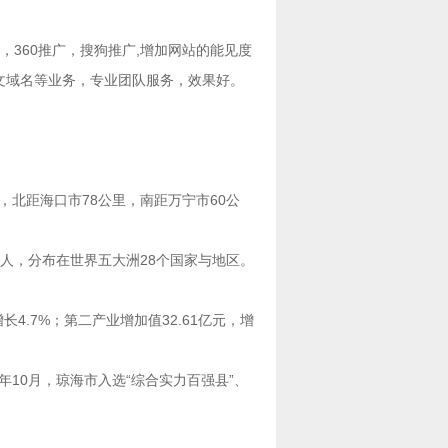
，
360推广
，
搜狗推广
,增加网站的能见度
文域名
等业务，专业团队服务，效果好。
河中下游，北距海口市78公里，南距万宁市60公
5万人，分布在世界五大洲28个国家与地区。
增长4.7%；第二产业增加值32.61亿元，增
年10月，琼海市入选“综合实力百强县”、