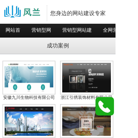
您身边的网站建设专家
网站首
营销型网
营销型网站建
全网营销推
页
站
设
广
成功案例
安徽九川生物科技有限公司
浙江引绣装饰材料有限公司