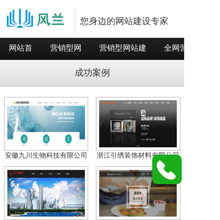
您身边的网站建设专家
网站首
营销型网
营销型网站建
全网营销推
页
站
设
广
成功案例
安徽九川生物科技有限公司
浙江引绣装饰材料有限公司