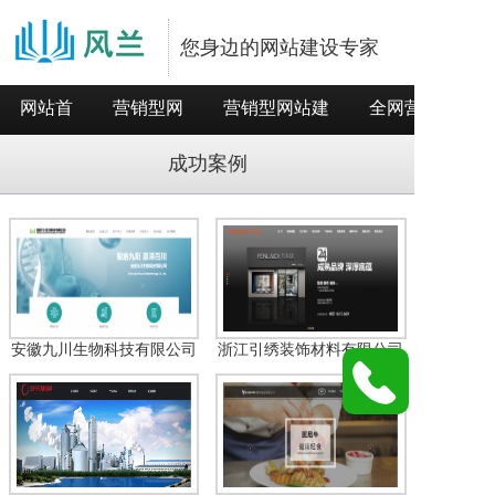
您身边的网站建设专家
网站首
营销型网
营销型网站建
全网营销推
页
站
设
广
成功案例
安徽九川生物科技有限公司
浙江引绣装饰材料有限公司