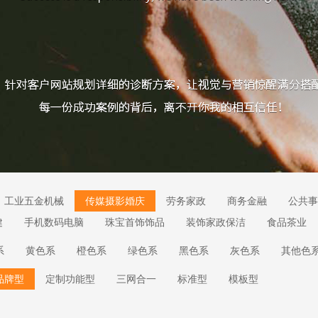
工业五金机械
传媒摄影婚庆
劳务家政
商务金融
公共事
健
手机数码电脑
珠宝首饰饰品
装饰家政保洁
食品茶业
系
黄色系
橙色系
绿色系
黑色系
灰色系
其他色
品牌型
定制功能型
三网合一
标准型
模板型