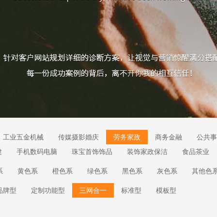
工业五金机械
传媒摄影婚庆
劳务家政
商务金融
公共事
健
手机数码电脑
珠宝首饰饰品
装饰家政保洁
食品茶业
系
黄色系
橙色系
绿色系
黑色系
灰色系
其他色
品牌型
定制功能型
三网合一
标准型
模板型