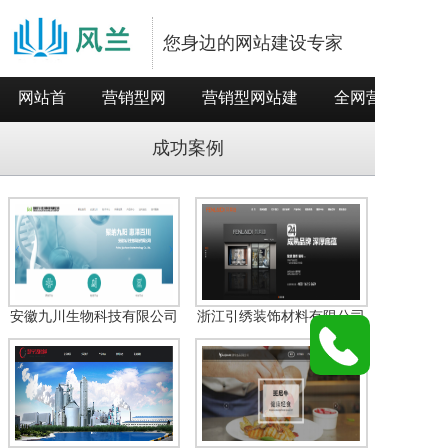
您身边的网站建设专家
网站首
营销型网
营销型网站建
全网营销推
页
站
设
广
成功案例
安徽九川生物科技有限公司
浙江引绣装饰材料有限公司