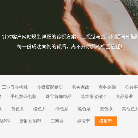
工业五金机械
传媒摄影婚庆
劳务家政
商务金融
公共事
健
手机数码电脑
珠宝首饰饰品
装饰家政保洁
食品茶业
系
黄色系
橙色系
绿色系
黑色系
灰色系
其他色
品牌型
定制功能型
三网合一
标准型
模板型