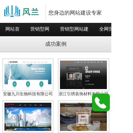
您身边的网站建设专家
网站首
营销型网
营销型网站建
全网营销推
页
站
设
广
成功案例
安徽九川生物科技有限公司
浙江引绣装饰材料有限公司