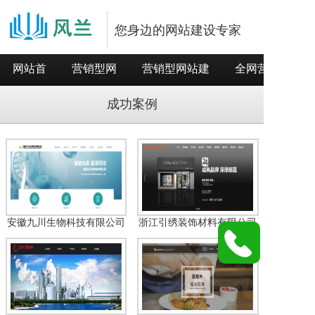
您身边的网站建设专家
网站首
营销型网
营销型网站建
全网营销推
页
站
设
广
成功案例
安徽九川生物科技有限公司
浙江引绣装饰材料有限公司