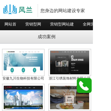
您身边的网站建设专家
网站首
营销型网
营销型网站建
全网营销推
页
站
设
广
成功案例
安徽九川生物科技有限公司
浙江引绣装饰材料有限公司