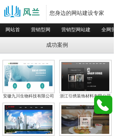
您身边的网站建设专家
网站首
营销型网
营销型网站建
全网营销推
页
站
设
广
成功案例
安徽九川生物科技有限公司
浙江引绣装饰材料有限公司