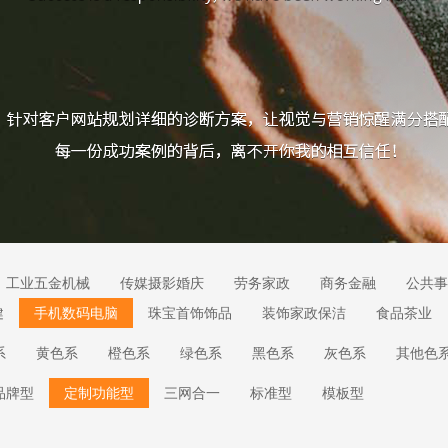
工业五金机械
传媒摄影婚庆
劳务家政
商务金融
公共事
健
手机数码电脑
珠宝首饰饰品
装饰家政保洁
食品茶业
系
黄色系
橙色系
绿色系
黑色系
灰色系
其他色
品牌型
定制功能型
三网合一
标准型
模板型