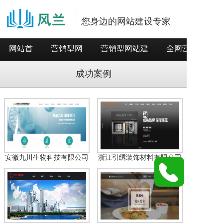
您身边的网站建设专家
网站首
营销型网
营销型网站建
全网营销推
页
站
设
广
成功案例
安徽九川生物科技有限公司
浙江引绣装饰材料有限公司