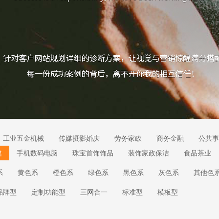
工业五金机械
传媒摄影婚庆
劳务家政
商务金融
公共事
健
手机数码电脑
珠宝首饰饰品
装饰家政保洁
食品茶业
系
黄色系
橙色系
绿色系
黑色系
灰色系
其他色
品牌型
定制功能型
三网合一
标准型
模板型