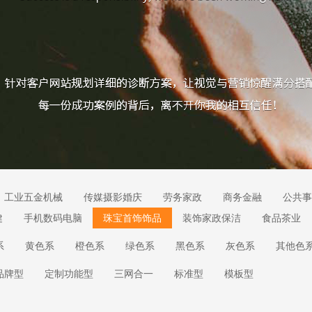
工业五金机械
传媒摄影婚庆
劳务家政
商务金融
公共事
健
手机数码电脑
珠宝首饰饰品
装饰家政保洁
食品茶业
系
黄色系
橙色系
绿色系
黑色系
灰色系
其他色
品牌型
定制功能型
三网合一
标准型
模板型