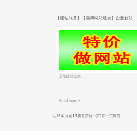
​ 上往建站提供
Read more +
共15条 当前1/1页
首页
前一页
1
后一页
尾页